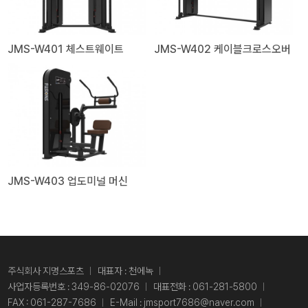
JMS-W401 체스트웨이트
JMS-W402 케이블크로스오버
JMS-W403 업도미널 머신
주식회사 지명스포츠
대표자 : 천에녹
사업자등록번호 : 349-86-02076
대표전화 :
061-281-5800
FAX : 061-287-7686
E-Mail :
jmsport7686@naver.com